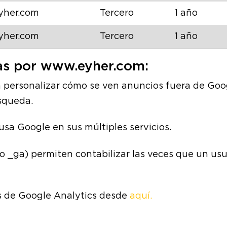
yher.com
Tercero
1 año
yher.com
Tercero
1 año
as por
www.eyher.com:
 personalizar cómo se ven anuncios fuera de Goo
úsqueda.
usa Google en sus múltiples servicios.
o _ga) permiten contabilizar las veces que un us
es de Google Analytics desde
aquí.