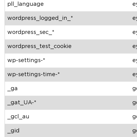
pll_language
e
wordpress_logged_in_*
e
wordpress_sec_*
e
wordpress_test_cookie
e
wp-settings-*
e
wp-settings-time-*
e
_ga
g
_gat_UA-*
g
_gcl_au
g
_gid
g