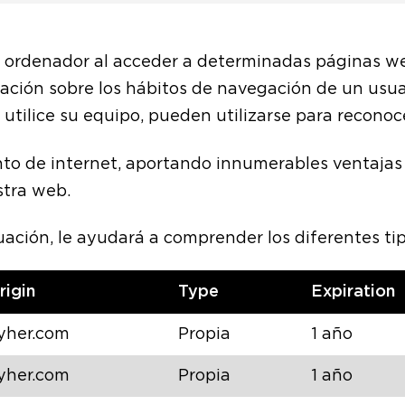
u ordenador al acceder a determinadas páginas w
mación sobre los hábitos de navegación de un usua
tilice su equipo, pueden utilizarse para reconoce
to de internet, aportando innumerables ventajas e
stra web.
ación, le ayudará a comprender los diferentes tip
rigin
Type
Expiration
yher.com
Propia
1 año
yher.com
Propia
1 año