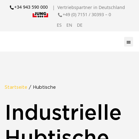
+34 943 590 000
| Vertriebspartner in Deutschland
+49 (0) 7151 / 30393 – 0
ES
EN
DE
Startseite
/ Hubtische
Industrielle
Hubtische