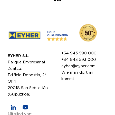
+34 943 590 000
EYHER S.L.
+34 943 593 000
Parque Empresarial
eyher@eyher.com
Zuatzu,
Wie man dorthin
Edificio Donostia, 2º-
kommt
Of.4
20018 San Sebastián
(Guipuzkoa)
Mitglied von: