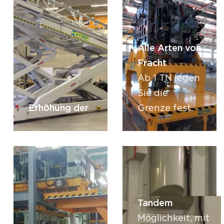
Alle Arten von
Fracht
Ab 1 TN legen
Sie die
Erhöhung der
Grenze fest.
Tandem
Möglichkeit, mit