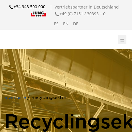
+34 943 590 000
| Vertriebspartner in Deutschland
+49 (0) 7151 / 30393 – 0
ES
EN
DE
Startseite
/ Recyclingsektor
Recyclingsek