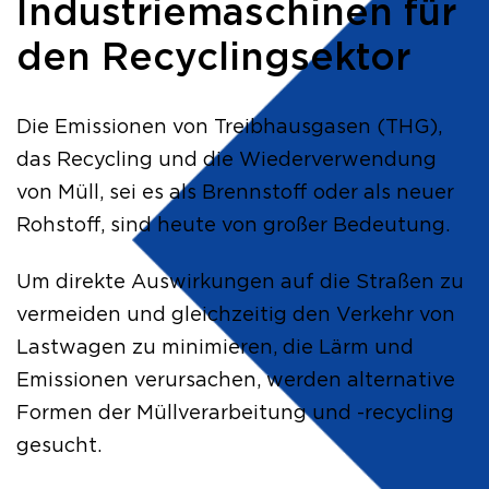
Industriemaschinen für
den Recyclingsektor
Die Emissionen von Treibhausgasen (THG),
das Recycling und die Wiederverwendung
von Müll, sei es als Brennstoff oder als neuer
Rohstoff, sind heute von großer Bedeutung.
Um direkte Auswirkungen auf die Straßen zu
vermeiden und gleichzeitig den Verkehr von
Lastwagen zu minimieren, die Lärm und
Emissionen verursachen, werden alternative
Formen der Müllverarbeitung und -recycling
gesucht.