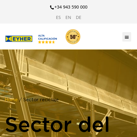
+34 943 590 000
ES
EN
DE
Home
/ Sector reciclaje
Sector del