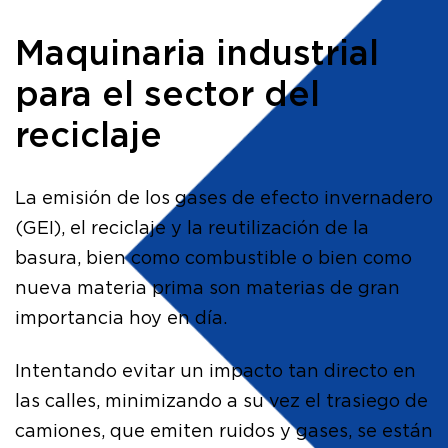
Maquinaria industrial
para el sector del
reciclaje
La emisión de los gases de efecto invernadero
(GEI), el reciclaje y la reutilización de la
basura, bien como combustible o bien como
nueva materia prima son materias de gran
importancia hoy en día.
Intentando evitar un impacto tan directo en
las calles, minimizando a su vez el trasiego de
camiones, que emiten ruidos y gases, se están