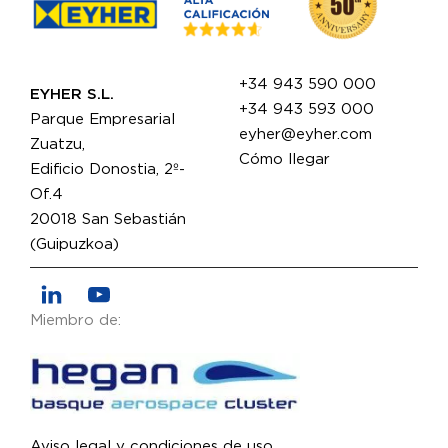
+34 943 590 000
EYHER S.L.
+34 943 593 000
Parque Empresarial
eyher@eyher.com
Zuatzu,
Cómo llegar
Edificio Donostia, 2º-
Of.4
20018 San Sebastián
(Guipuzkoa)
Miembro de:
Aviso legal y condiciones de uso