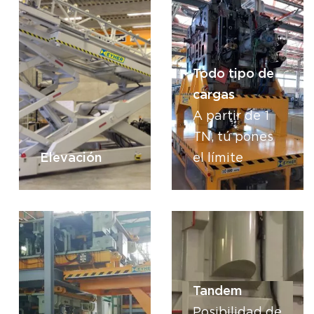
Todo tipo de
cargas
A partir de 1
TN, tú pones
Elevación
el límite
Tandem
Posibilidad de