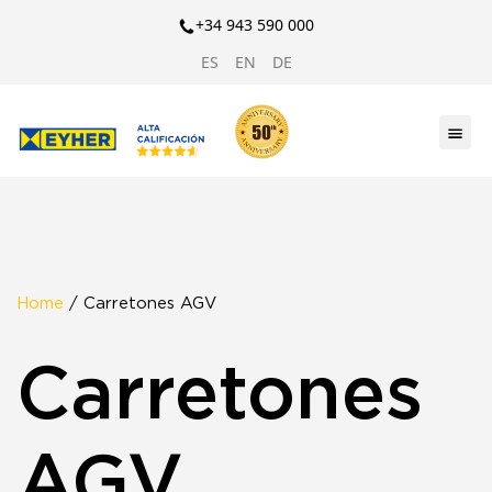
+34 943 590 000
ES
EN
DE
Home
/ Carretones AGV
Carretones
AGV